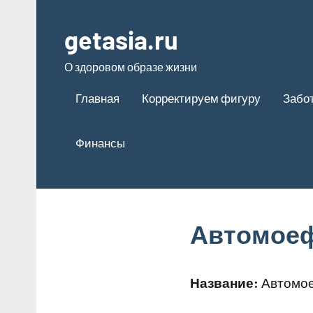
Перейти
к
getasia.ru
содержимому
О здоровом образе жизни
Главная
Корректируем фигуру
Забот
Финансы
Автомоеф
Название:
Автомое