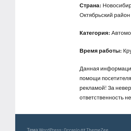
Страна:
Новосибирс
Октябрьский район 
Категория:
Автомо
Время работы:
Кру
Данная информация
помощи посетителям
рекламой! За неве
ответственность не
Тема WordPress: Occasio от ThemeZee.