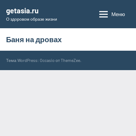
Перейти
getasia.ru
к
Меню
О здоровом образе жизни
содержимому
Баня на дровах
Тема WordPress: Occasio от ThemeZee.