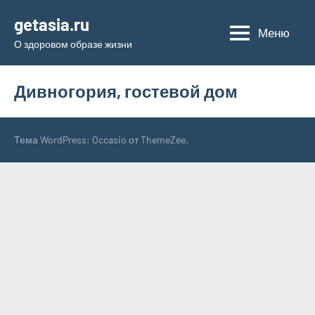
Перейти
getasia.ru
к
Меню
О здоровом образе жизни
содержимому
Дивногория, гостевой дом
Тема WordPress: Occasio от ThemeZee.