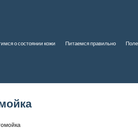
имся о состоянии кожи
Питаемся правильно
Поле
омойка
томойка