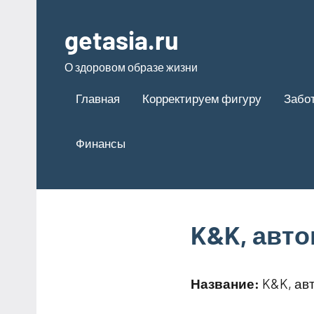
Перейти
к
getasia.ru
содержимому
О здоровом образе жизни
Главная
Корректируем фигуру
Забот
Финансы
K&K, авт
Название:
K&K, ав