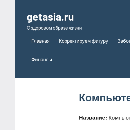
Перейти
к
getasia.ru
содержимому
О здоровом образе жизни
Главная
Корректируем фигуру
Забот
Финансы
Компьюте
Название:
Компьют