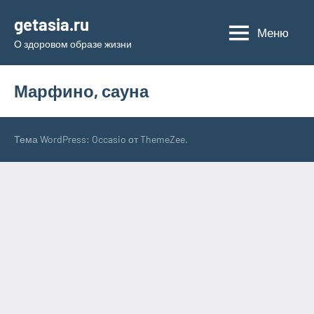
Перейти
getasia.ru
к
Меню
О здоровом образе жизни
содержимому
Марфино, сауна
Тема WordPress: Occasio от ThemeZee.