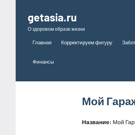
Перейти
к
getasia.ru
содержимому
О здоровом образе жизни
Главная
Корректируем фигуру
Забот
Финансы
Мой Гара
Название:
Мой Га