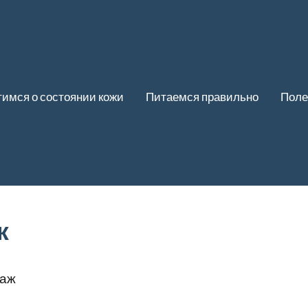
имся о состоянии кожи
Питаемся правильно
Поле
ж
раж