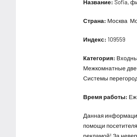
Название:
Sofia, 
Страна:
Москва Мос
Индекс:
109559
Категория:
Входны
Межкомнатные двер
Системы перегород
Время работы:
Еже
Данная информация
помощи посетителям
рекламой! За неве