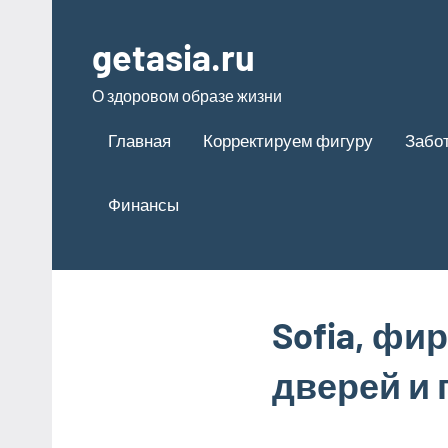
Перейти
к
getasia.ru
содержимому
О здоровом образе жизни
Главная
Корректируем фигуру
Забот
Финансы
Sofia, ф
дверей и