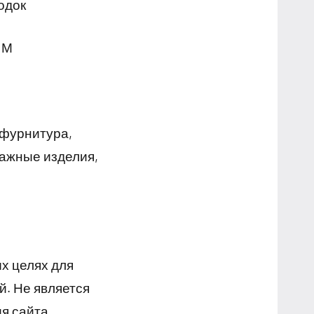
одок
 М
 фурнитура,
ажные изделия,
х целях для
й. Не является
я сайта