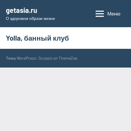
Перейти
getasia.ru
к
Меню
О здоровом образе жизни
содержимому
Yolla, банный клуб
Тема WordPress: Occasio от ThemeZee.