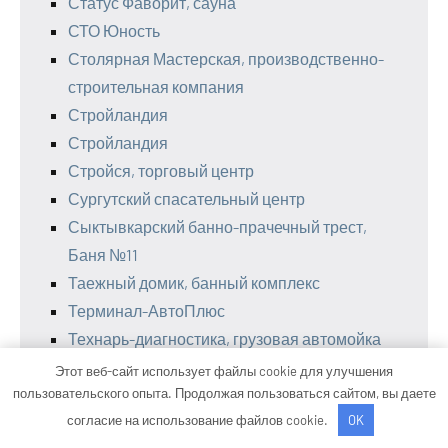
Статус Фаворит, сауна
СТО Юность
Столярная Мастерская, производственно-
строительная компания
Стройландия
Стройландия
Стройся, торговый центр
Сургутский спасательный центр
Сыктывкарский банно-прачечный трест,
Баня №11
Таежный домик, банный комплекс
Терминал-АвтоПлюс
Технарь-диагностика, грузовая автомойка
Товары для сада и дома
Этот веб-сайт использует файлы cookie для улучшения
пользовательского опыта. Продолжая пользоваться сайтом, вы даете
Точка
согласие на использование файлов cookie.
OK
Тургоякская изба, гостевой дом