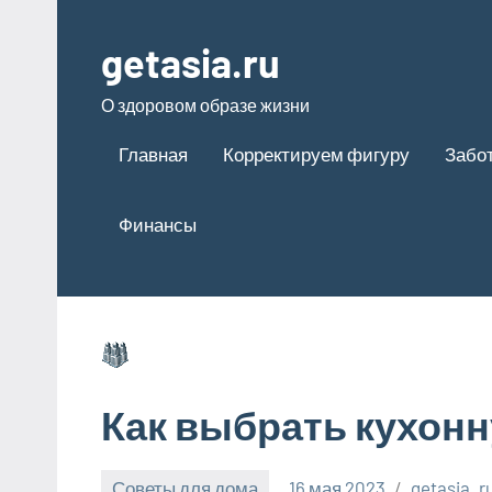
Перейти
к
getasia.ru
содержимому
О здоровом образе жизни
Главная
Корректируем фигуру
Забот
Финансы
Как выбрать кухон
Советы для дома
16 мая 2023
getasia_r