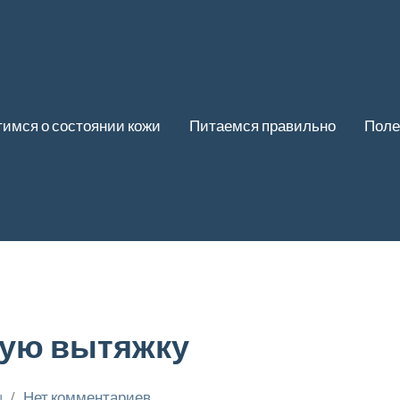
имся о состоянии кожи
Питаемся правильно
Поле
ную вытяжку
u
Нет комментариев