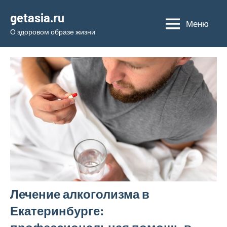
Перейти
getasia.ru
к
Меню
О здоровом образе жизни
содержимому
Лечение алкоголизма в
Екатеринбурге: