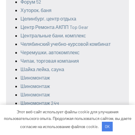
Форум 52
Хуторок, баня
Целинбург, центр отдыха
Центр Ремонта АКПП Top Gear
Центральные бани, комплекс
Челябинский учебно-курсовой комбинат
Черемушки, автокомплекс
Чипак, торговая компания
Шайка лейка, сауна
Шиномонтаж
Шиномонтаж
Шиномонтаж
Шиномонтаж 24ч
Шиномонтаж 24ч
Этот веб-сайт использует файлы cookie для улучшения
пользовательского опыта. Продолжая пользоваться сайтом, вы даете
Эврика, гостевой дом
согласие на использование файлов cookie.
OK
Эксей-строй