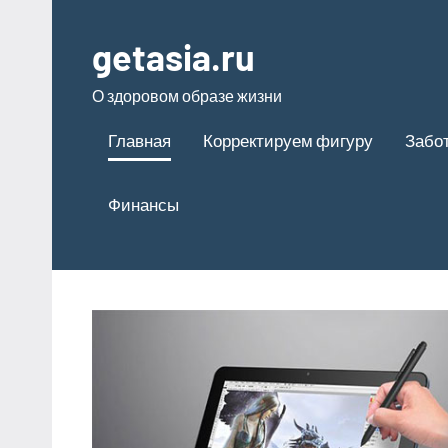
Перейти
к
getasia.ru
содержимому
О здоровом образе жизни
Главная
Корректируем фигуру
Забот
Финансы