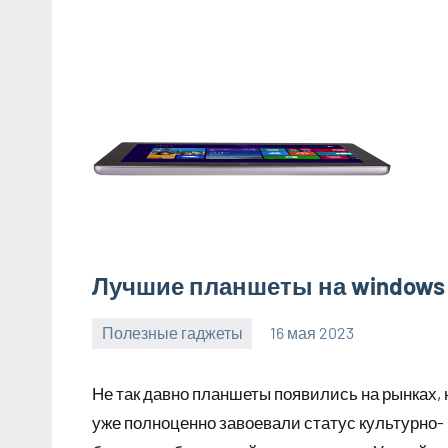
Лучшие планшеты на windows
Полезные гаджеты
16 мая 2023
getasia_ru
Нет
комментариев
Не так давно планшеты появились на рынках, 
уже полноценно завоевали статус культурно-