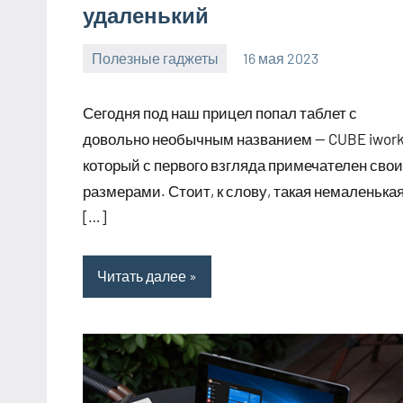
удаленький
Полезные гаджеты
16 мая 2023
getasia_ru
Нет
комментариев
Сегодня под наш прицел попал таблет с
довольно необычным названием — CUBE iwork
который с первого взгляда примечателен сво
размерами. Стоит, к слову, такая немаленька
[…]
Читать далее