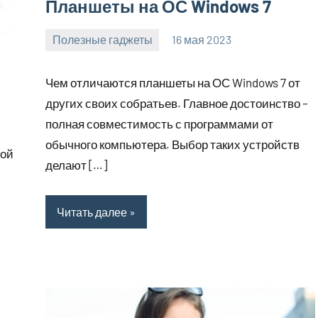
Планшеты на ОС Windows 7
Полезные гаджеты
16 мая 2023
getasia_ru
Нет
комментариев
Чем отличаются планшеты на ОС Windows 7 от
других своих собратьев. Главное достоинство –
полная совместимость с программами от
обычного компьютера. Выбор таких устройств
той
делают […]
Читать далее