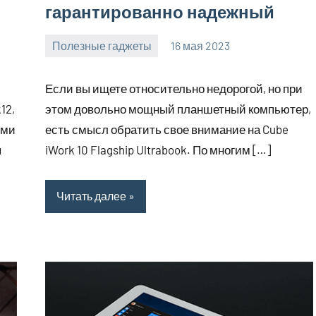
гарантированно надежный
Полезные гаджеты
16 мая 2023
getasia_ru
Нет
комментариев
Если вы ищете относительно недорогой, но при
12,
этом довольно мощный планшетный компьютер,
ими
есть смысл обратить свое внимание на Cube
я
iWork 10 Flagship Ultrabook. По многим […]
Читать далее