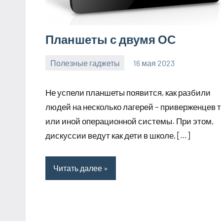
Планшеты с двумя ОС
Полезные гаджеты
16 мая 2023
getasia_ru
Нет
комментариев
Не успели планшеты появится, как разбили
людей на несколько лагерей – приверженцев 
или иной операционной системы. При этом,
дискуссии ведут как дети в школе, […]
Читать далее