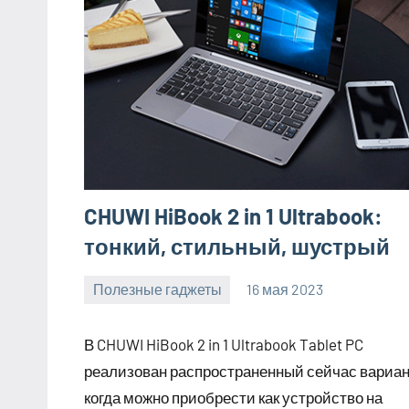
CHUWI HiBook 2 in 1 Ultrabook:
тонкий, стильный, шустрый
Полезные гаджеты
16 мая 2023
getasia_ru
Нет
комментариев
В CHUWI HiBook 2 in 1 Ultrabook Tablet PC
реализован распространенный сейчас вариан
когда можно приобрести как устройство на