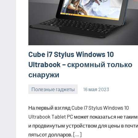
Cube i7 Stylus Windows 10
Ultrabook – скромный только
снаружи
Полезные гаджеты
16 мая 2023
getasia_ru
Нет
комментариев
На первый взгляд Cube i7 Stylus Windows 10
Ultrabook Tablet PC может показаться не таким
и продвинутым устройством для цены в почт
пятьсот долларов, […]