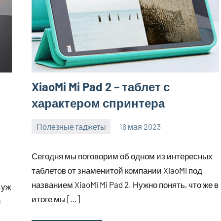
XiaoMi Mi Pad 2 – таблет с
характером спринтера
Полезные гаджеты
16 мая 2023
getasia_ru
Нет
комментариев
Сегодня мы поговорим об одном из интересных
таблетов от знаменитой компании XiaoMi под
названием XiaoMi Mi Pad 2. Нужно понять, что же в
 уж
итоге мы […]
и