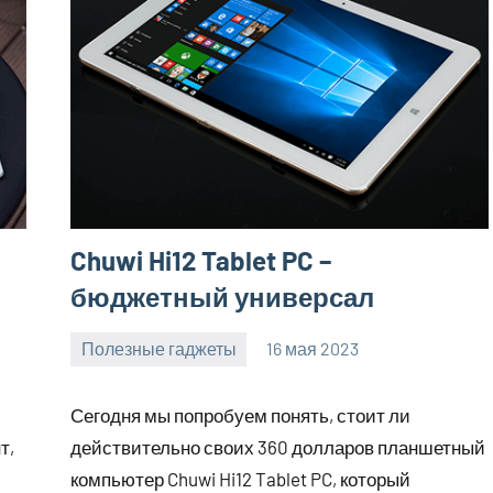
Chuwi Hi12 Tablet PC –
бюджетный универсал
Полезные гаджеты
16 мая 2023
getasia_ru
Нет
комментариев
Сегодня мы попробуем понять, стоит ли
т,
действительно своих 360 долларов планшетный
компьютер Chuwi Hi12 Tablet PC, который