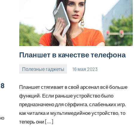
Планшет в качестве телефона
Полезные гаджеты
16 мая 2023
getasia_ru
Нет
комментариев
 8
Планшет стягивает в свой арсенал всё больше
функций. Если раньше устройство было
предназначено для сёрфинга, слабеньких игр,
как читалка и мультимедийное устройство, то
но
теперь они […]