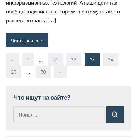
информационных технологий. А наши дети так
вообще родились в это время, поэтому с самого
раннего возраста […]
Читать далее
«
Предыдущие
1
…
21
22
23
24
Пагинация
записи
25
…
30
Следующие
»
записей
записи
Что ищут на сайте?
Поиск
Поиск
для: