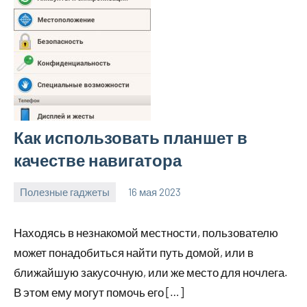
Как использовать планшет в
качестве навигатора
Полезные гаджеты
16 мая 2023
getasia_ru
Нет
комментариев
Находясь в незнакомой местности, пользователю
может понадобиться найти путь домой, или в
ближайшую закусочную, или же место для ночлега.
В этом ему могут помочь его […]