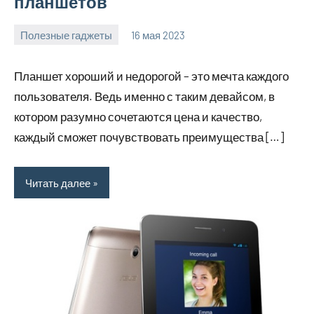
планшетов
Полезные гаджеты
16 мая 2023
getasia_ru
Нет
комментариев
Планшет хороший и недорогой – это мечта каждого
пользователя. Ведь именно с таким девайсом, в
котором разумно сочетаются цена и качество,
каждый сможет почувствовать преимущества […]
Читать далее