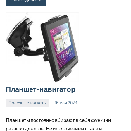
Планшет-навигатор
Полезные гаджеты
16 мая 2023
getasia_ru
Нет
комментариев
Планшеты постоянно вбирают в себя функции
разных гаджетов. Не исключением стала и