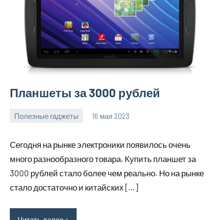
Планшеты за 3000 рублей
Полезные гаджеты
16 мая 2023
getasia_ru
Нет
комментариев
Сегодня на рынке электроники появилось очень
много разнообразного товара. Купить планшет за
3000 рублей стало более чем реально. Но на рынке
стало достаточно и китайских […]
Читать далее