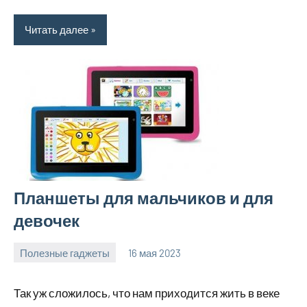
Читать далее
Планшеты для мальчиков и для
девочек
Полезные гаджеты
16 мая 2023
getasia_ru
Нет
комментариев
Так уж сложилось, что нам приходится жить в веке