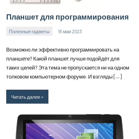
Планшет для программирования
Полезные гаджеты
16 мая 2023
getasia_ru
Нет
комментариев
Возможно ли эффективно программировать на
планшете? Какой планшет лучше подойдёт для
таких целей? Эта тема не пропускается ни на одном
толковом компьютерном форуме. И взгляды […]
Читать далее