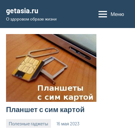
Перейти
getasia.ru
к
Меню
О здоровом образе жизни
содержимому
Планшет с сим картой
Полезные гаджеты
16 мая 2023
getasia_ru
Нет