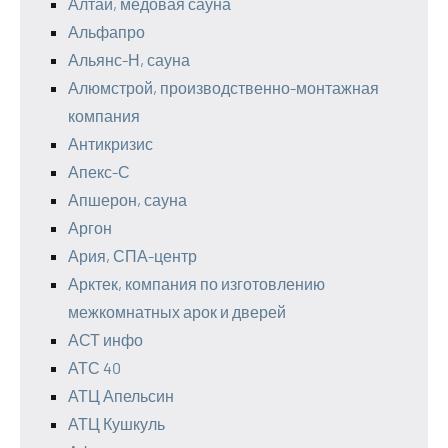
Алтай, медовая сауна
Альфапро
Альянс-Н, сауна
Алюмстрой, производственно-монтажная
компания
Антикризис
Апекс-С
Апшерон, сауна
Аргон
Ария, СПА-центр
Арктек, компания по изготовлению
межкомнатных арок и дверей
АСТ инфо
АТС 40
АТЦ Апельсин
АТЦ Кушкуль