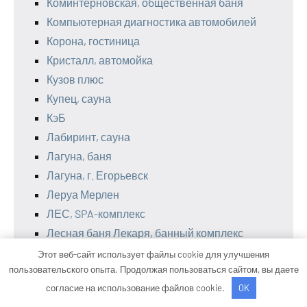
Коминтерновская, общественная баня
Компьютерная диагностика автомобилей
Корона, гостиница
Кристалл, автомойка
Кузов плюс
Купец, сауна
КэБ
Лабиринт, сауна
Лагуна, баня
Лагуна, г. Егорьевск
Леруа Мерлен
ЛЕС, SPA-комплекс
Лесная баня Лекаря, банный комплекс
Лидер
Этот веб-сайт использует файлы cookie для улучшения
пользовательского опыта. Продолжая пользоваться сайтом, вы даете
Лидия Люкс, банный комплекс
согласие на использование файлов cookie.
OK
Лотос, сауна