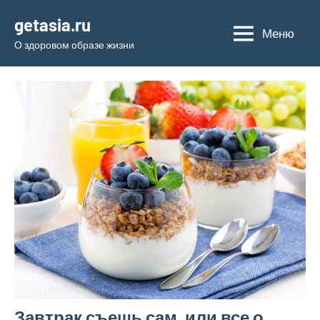
Перейти
getasia.ru
к
Меню
О здоровом образе жизни
содержимому
Завтрак съешь сам, или все о