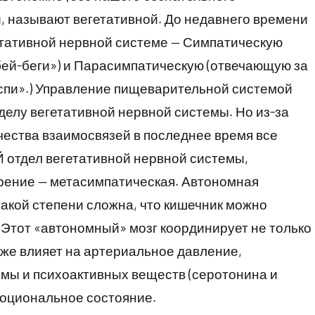
, называют вегетативной. До недавнего времени
етативной нервной системе — Симпатическую
бей-беги») и Парасимпатическую (отвечающую за
оспи».) Управление пищеварительной системой
елу вегетативной нервной системы. Но из-за
чества взаимосвязей в последнее время все
отдел вегетативной нервной системы,
рение — метасимпатическая. Автономная
акой степени сложна, что кишечник можно
Этот «автономный» мозг координирует не только
же влияет на артериальное давление,
мы и психоактивных веществ (серотонина и
моциональное состояние.