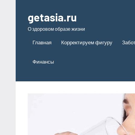
Перейти
к
getasia.ru
содержимому
О здоровом образе жизни
Главная
Корректируем фигуру
Забот
Финансы