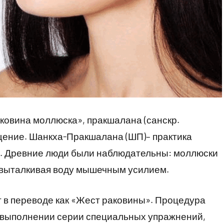
раковина моллюска», пракшалана (санскр.
ищение. Шанкха-Пракшалана (ШП)– практика
. Древние люди были наблюдательны: моллюски
 выталкивая воду мышечным усилием.
 в переводе как «Жест раковины». Процедура
, выполнении серии специальных упражнений,