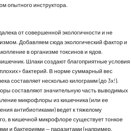
ром опытного инструктора.
далека от совершенной экологичности и не
низмом. Добавляем сюда экологический фактор и
опление в организме токсинов и ядов.
кишечник. Шлаки создают благоприятные условия
«плохих» бактерий. В норме суммарный вес
ка составляет несколько килограмм (до 3х!).
оры составляют значительную часть выводимых
аление микрофлоры из кишечника (или ее
ения антибиотиками) ведет к тяжелому
го, в кишечной микрофлоре существует тонкое
ми и бактериями — паразитами (например,