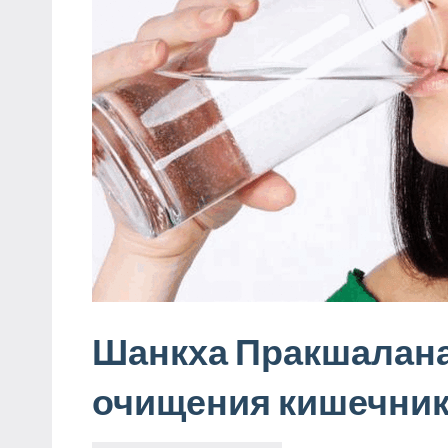
Шанкха Пракшалана 
очищения кишечни