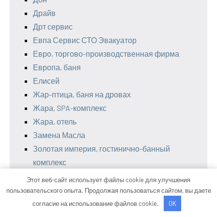
Драйв
Дрт сервис
Евпа Сервис СТО Эвакуатор
Евро, торгово-производственная фирма
Европа, баня
Елисей
Жар-птица, баня на дровах
Жара, SPA-комплекс
Жара, отель
Замена Масла
Золотая империя, гостинично-банный
комплекс
Из века в век, загородный комплекс
Этот веб-сайт использует файлы cookie для улучшения
Изба, баня
пользовательского опыта. Продолжая пользоваться сайтом, вы даете
Империя, центр отдыха
согласие на использование файлов cookie.
OK
Интерьер, компания