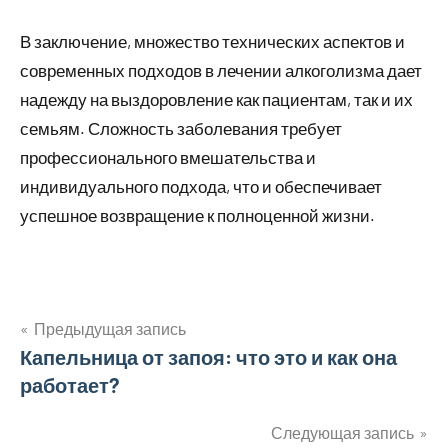
В заключение, множество технических аспектов и
современных подходов в лечении алкоголизма дает
надежду на выздоровление как пациентам, так и их
семьям. Сложность заболевания требует
профессионального вмешательства и
индивидуального подхода, что и обеспечивает
успешное возвращение к полноценной жизни.
Предыдущая запись
Навигация
Капельница от запоя: что это и как она
работает?
по
записям
Следующая запись