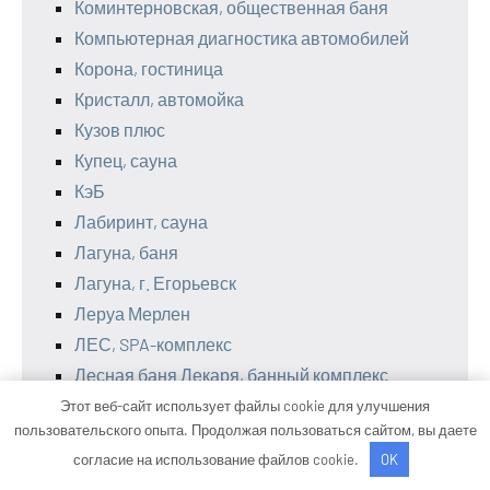
Коминтерновская, общественная баня
Компьютерная диагностика автомобилей
Корона, гостиница
Кристалл, автомойка
Кузов плюс
Купец, сауна
КэБ
Лабиринт, сауна
Лагуна, баня
Лагуна, г. Егорьевск
Леруа Мерлен
ЛЕС, SPA-комплекс
Лесная баня Лекаря, банный комплекс
Лидер
Этот веб-сайт использует файлы cookie для улучшения
пользовательского опыта. Продолжая пользоваться сайтом, вы даете
Лидия Люкс, банный комплекс
согласие на использование файлов cookie.
OK
Лотос, сауна